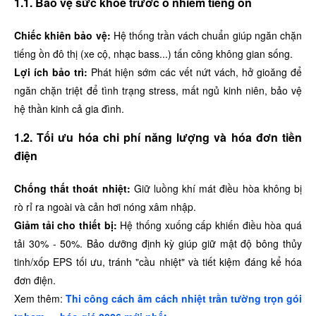
1.1. Bảo vệ sức khỏe trước ô nhiễm tiếng ồn
Chiếc khiên bảo vệ:
Hệ thống trần vách chuẩn giúp ngăn chặn
tiếng ồn đô thị (xe cộ, nhạc bass...) tấn công không gian sống.
Lợi ích bảo trì:
Phát hiện sớm các vết nứt vách, hở gioăng để
ngăn chặn triệt để tình trạng stress, mất ngủ kinh niên, bảo vệ
hệ thần kinh cả gia đình.
1.2. Tối ưu hóa chi phí năng lượng và hóa đơn tiền
điện
Chống thất thoát nhiệt:
Giữ luồng khí mát điều hòa không bị
rò rỉ ra ngoài và cản hơi nóng xâm nhập.
Giảm tải cho thiết bị:
Hệ thống xuống cấp khiến điều hòa quá
tải 30% - 50%. Bảo dưỡng định kỳ giúp giữ mật độ bông thủy
tinh/xốp EPS tối ưu, tránh "cầu nhiệt" và tiết kiệm đáng kể hóa
đơn điện.
Xem thêm:
Thi công cách âm cách nhiệt trần tường trọn gói