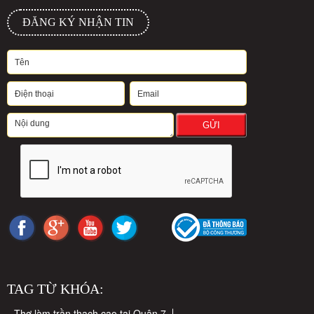
ĐĂNG KÝ NHẬN TIN
GỬI
TAG TỪ KHÓA:
Thợ làm trần thạch cao tại Quận 7