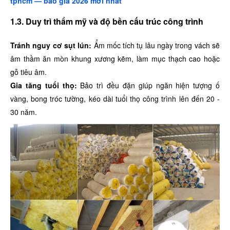
tphcm — báo giá 2026 mới nhất
1.3. Duy trì thẩm mỹ và độ bền cấu trúc công trình
Tránh nguy cơ sụt lún:
Ẩm mốc tích tụ lâu ngày trong vách sẽ
âm thầm ăn mòn khung xương kẽm, làm mục thạch cao hoặc
gỗ tiêu âm.
Gia tăng tuổi thọ:
Bảo trì đều đặn giúp ngăn hiện tượng ố
vàng, bong tróc tường, kéo dài tuổi thọ công trình lên đến 20 -
30 năm.