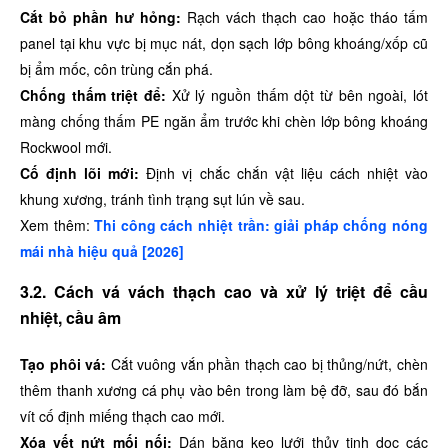
Cắt bỏ phần hư hỏng:
Rạch vách thạch cao hoặc tháo tấm
panel tại khu vực bị mục nát, dọn sạch lớp bông khoáng/xốp cũ
bị ẩm mốc, côn trùng cắn phá.
Chống thấm triệt để:
Xử lý nguồn thấm dột từ bên ngoài, lót
màng chống thấm PE ngăn ẩm trước khi chèn lớp bông khoáng
Rockwool mới.
Cố định lõi mới:
Định vị chắc chắn vật liệu cách nhiệt vào
khung xương, tránh tình trạng sụt lún về sau.
Xem thêm:
Thi công cách nhiệt trần: giải pháp chống nóng
mái nhà hiệu quả [2026]
3.2. Cách vá vách thạch cao và xử lý triệt để cầu
nhiệt, cầu âm
Tạo phôi vá:
Cắt vuông vắn phần thạch cao bị thủng/nứt, chèn
thêm thanh xương cá phụ vào bên trong làm bệ đỡ, sau đó bắn
vít cố định miếng thạch cao mới.
Xóa vết nứt mối nối:
Dán băng keo lưới thủy tinh dọc các