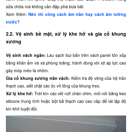
sửa chữa mà không cần đập phá bừa bãi.
Xem thêm:
Nên thi công cách âm trần hay cách âm tường
trước?
2.2. Vệ sinh bề mặt, xử lý khe hở và gia cố khung
xương
Vệ sinh vách ngăn:
Lau sạch bụi bẩn trên vách panel tôn xốp
bằng khăn ẩm và xà phòng loãng; tránh dùng vòi xịt áp lực cao
gây móp méo lá nhôm.
Gia cố khung xương trần vách:
Kiểm tra độ võng của hệ trần
thạch cao, siết chặt các ốc vít lỏng của khung treo.
Xử lý khe hở:
Trét kín các vết nứt chân chim, mối nối bằng keo
silicone trung tính hoặc bột bả thạch cao cao cấp để tái lập độ
kín khít tuyệt đối.