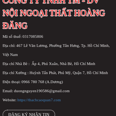
CÔNG TY TNHH TM - DV
NỘI NGOẠI THẤT HOÀNG
ĐĂNG
Mã số thuế: 0317085806
Địa chỉ:
467 Lê Văn Lương, Phường Tân Hưng, Tp. Hồ Chí Minh,
Việt Nam
Địa chỉ Nhà Bè : Ấp 4, Phú Xuân, Nhà Bè, Hồ Chí Minh
Địa chỉ Xưởng : Huỳnh Tấn Phát, Phú Mỹ, Quận 7, Hồ Chí Minh
Điện thoại: 0966 780 768 (A.Dương)
Email: duongnguyen190586@gmail.com
Website:
https://thachcaoquan7.com
ĐĂNG KÝ NHẬN TIN