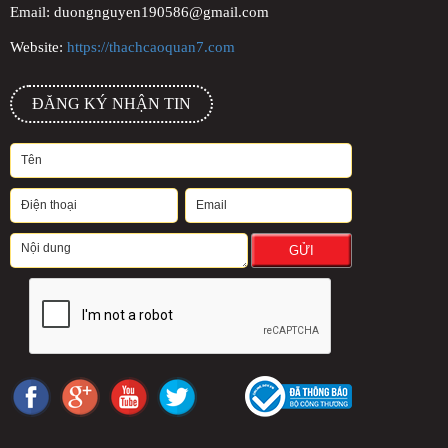
Email: duongnguyen190586@gmail.com
Website:
https://thachcaoquan7.com
ĐĂNG KÝ NHẬN TIN
GỬI