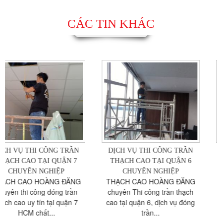
CÁC TIN KHÁC
DỊCH VỤ THI CÔNG TRẦN
DỊCH VỤ THI CÔNG TRẦ
THẠCH CAO TẠI QUẬN 6
THẠCH CAO TẠI QUẬN 5
CHUYÊN NGHIỆP
CHUYÊN NGHIỆP
THẠCH CAO HOÀNG ĐĂNG
Thợ đóng trần vách thạch c
chuyên Thi công trần thạch
quận 5 TPHCM , thi công
cao tại quận 6, dịch vụ đóng
thạch cao: đẹp, phẳng, mịn..
trần...