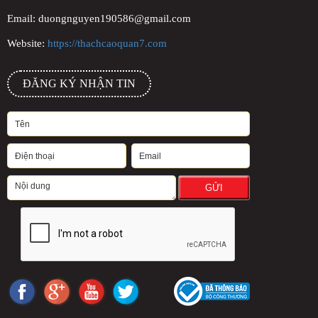
Email: duongnguyen190586@gmail.com
Website:
https://thachcaoquan7.com
ĐĂNG KÝ NHẬN TIN
GỬI