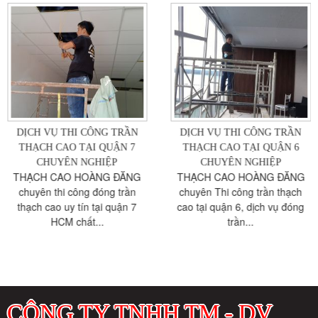
TRẦN
DỊCH VỤ THI CÔNG TRẦN
DỊCH VỤ THI CÔNG
N 7
THẠCH CAO TẠI QUẬN 6
THẠCH CAO TẠI Q
CHUYÊN NGHIỆP
CHUYÊN NGHI
ĐĂNG
THẠCH CAO HOÀNG ĐĂNG
Thợ đóng trần vách t
trần
chuyên Thi công trần thạch
quận 5 TPHCM , thi
uận 7
cao tại quận 6, dịch vụ đóng
thạch cao: đẹp, phẳng,
trần...
CÔNG TY TNHH TM - DV