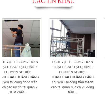
CÁC TIN KHÁC
DỊCH VỤ THI CÔNG TRẦN
DỊCH VỤ THI CÔNG TRẦN
THẠCH CAO TẠI QUẬN 6
THẠCH CAO TẠI QUẬN 5
CHUYÊN NGHIỆP
CHUYÊN NGHIỆP
THẠCH CAO HOÀNG ĐĂNG
Thợ đóng trần vách thạch cao
chuyên Thi công trần thạch
quận 5 TPHCM , thi công
cao tại quận 6, dịch vụ đóng
thạch cao: đẹp, phẳng, mịn....
trần...