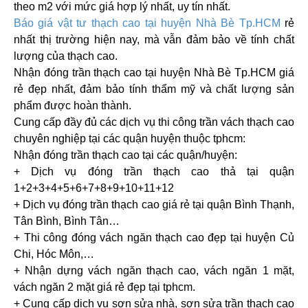
theo m2 với mức giá hợp lý nhất, uy tín nhất.
Báo giá vật tư thạch cao
tại huyện Nhà Bè Tp.HCM
rẻ
nhất thị trường hiện nay, mà vẫn đảm bảo về tính chất
lượng của thạch cao.
Nhận đóng trần thạch cao
tại huyện Nhà Bè Tp.HCM
giá
rẻ đẹp nhất, đảm bảo tính thẩm mỹ và chất lượng sản
phẩm được hoàn thành.
Cung cấp đầy đủ các dịch vụ thi công trần vách thạch cao
chuyên nghiệp tại các quận huyện thuộc tphcm:
Nhận đóng trần thạch cao tại các quận/huyện:
+ Dịch vụ đóng trần thạch cao thả tại quận
1+2+3+4+5+6+7+8+9+10+11+12
+ Dịch vụ đóng trần thạch cao giá rẻ tại quận Bình Thạnh,
Tân Bình, Bình Tân…
+ Thi công đóng vách ngăn thạch cao đẹp tại huyện Củ
Chi, Hóc Môn,…
+ Nhận dựng vách ngăn thạch cao, vách ngăn 1 mặt,
vách ngăn 2 mặt giá rẻ đẹp tại tphcm.
+ Cung cấp dịch vụ sơn sửa nhà, sơn sửa trần thạch cao