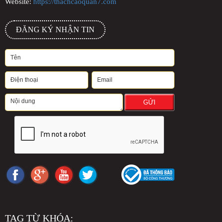
Website:
https://thachcaoquan7.com
ĐĂNG KÝ NHẬN TIN
GỬI
TAG TỪ KHÓA: