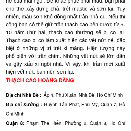
hở của mái ngói. Để khắc phục phai màu, bạn phải
cho thợ xây dựng chà, trét mastic và sơn lại. Tuy
nhiên, màu sơn khó đồng nhất trần nhà cũ. Nếu thi
công bạn có thể giữ trần thạch cao bền được từ 5-
10 năm.Thứ hai, thạch cao thường sẽ bị co lại.
Thạch cao bị co làm xuất hiện các vết nứt nẻ, đặc
biệt ở những vị trí trét xi măng. Hiện tượng này
phổ biến với trần chìm. Những vết nứt sẽ lớn dần
và gây xấu xí ngôi nhà. Vì vậy, khi trần mới xuất
hiện vết nứt, bạn nên sơn lại.
THẠCH CAO HOÀNG ĐĂNG
Địa chỉ Nhà Bè :
Ấp 4, Phú Xuân, Nhà Bè, Hồ Chí Minh
Địa chỉ Xưởng :
Huỳnh Tấn Phát, Phú Mỹ, Quận 7, Hồ
Chí Minh
Quận 8:
Phạm Thế Hiển, Phường 2, Quận 8, Hồ Chí