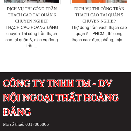
DỊCH VỤ THI CÔNG TRẦN
DỊCH VỤ THI CÔNG TRẦN
THẠCH CAO TẠI QUẬN 6
THẠCH CAO TẠI QUẬN 5
CHUYÊN NGHIỆP
CHUYÊN NGHIỆP
THẠCH CAO HOÀNG ĐĂNG
Thợ đóng trần vách thạch cao
chuyên Thi công trần thạch
quận 5 TPHCM , thi công
cao tại quận 6, dịch vụ đóng
thạch cao: đẹp, phẳng, mịn....
trần...
CÔNG TY TNHH TM - DV
NỘI NGOẠI THẤT HOÀNG
ĐĂNG
Mã số thuế: 0317085806