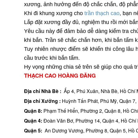
xương, ảnh hưởng đến độ chắc chắn, độ phẳng 
Khi đi khung xương cho
trần thạch cao
, bạn n
Lắp đặt xương đầy đủ, nghiệm thu rồi mới bắ
Yêu cầu này để đảm bảo dễ dàng kiểm tra chủng
khi bắn. Trần sẽ chắc chắn hơn, khi bắn tấm k
Tuy nhiên nhược điểm sẽ khiến thi công lâu
cầu trước khi bắn tấm.
Hy vọng những chia sẻ trên sẽ giúp cho quá t
THẠCH CAO HOÀNG ĐĂNG
Địa chỉ Nhà Bè :
Ấp 4, Phú Xuân, Nhà Bè, Hồ Chí 
Địa chỉ Xưởng :
Huỳnh Tấn Phát, Phú Mỹ, Quận 7,
Quận 8:
Phạm Thế Hiển, Phường 2, Quận 8, Hồ Ch
Quận 4:
Đoàn Văn Bơ, Phường 14, Quận 4, Hồ Chí
Quận 5:
An Dương Vương, Phường 8, Quận 5, Hồ 