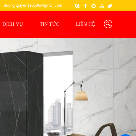
l: duongnguyen190586@gmail.com
DỊCH VỤ
TIN TỨC
LIÊN HỆ