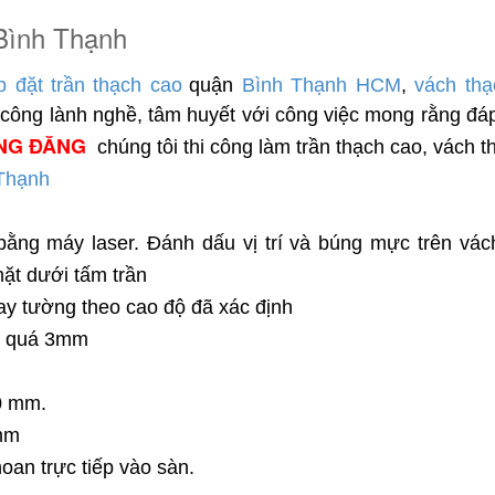
 Bình Thạnh
ắp đặt trần thạch cao
quận
Bình Thạnh
HCM
,
vách th
hi công lành nghề, tâm huyết với công việc mong rằng đ
NG ĐĂNG
chúng tôi thi công làm trần thạch cao, vách
 Thạnh
ằng máy laser. Đánh dấu vị trí và búng mực trên vách 
ặt dưới tấm trần
ay tường theo cao độ đã xác định
ng quá 3mm
0 mm.
0mm
oan trực tiếp vào sàn.