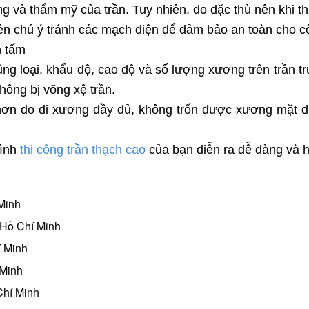
và thẩm mỹ của trần. Tuy nhiên, do đặc thù nên khi thi
ên chú ý tránh các mạch điện để đảm bảo an toàn cho cô
n tấm
 loại, khẩu độ, cao độ và số lượng xương trên trần trướ
hông bị võng xệ trần.
 hơn do đi xương đầy đủ, không trốn được xương mặt d
rình
thi công trần thạch cao
của bạn diễn ra dễ dàng và 
Minh
 Hồ Chí Minh
í Minh
 Minh
Chí Minh