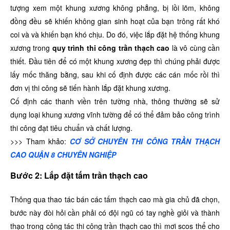
tượng xem một khung xương không phẳng, bị lồi lõm, không
đồng đều sẽ khiến không gian sinh hoạt của bạn trông rất khó
coi và và khiến bạn khó chịu. Do đó, việc lắp đặt hệ thống khung
xương trong
quy trình thi công trần thạch cao
là vô cùng cần
thiết. Đầu tiên để có một khung xương đẹp thì chúng phải được
lấy mốc thăng bằng, sau khi cố định được các cán mốc rồi thì
đơn vị thi công sẽ tiến hành lắp đặt khung xương.
Cố định các thanh viền trên tường nhà, thông thường sẽ sử
dụng loại khung xương vĩnh tường để có thể đảm bảo công trình
thi công đạt tiêu chuẩn và chất lượng.
>>> Tham khảo:
CƠ SỞ CHUYÊN THI CÔNG TRẦN THẠCH
CAO QUẬN 8 CHUYÊN NGHIỆP
Bước 2: Lắp đặt tấm trần thạch cao
Thông qua thao tác bán các tấm thạch cao mà gia chủ đã chọn,
bước này đòi hỏi cần phải có đội ngũ có tay nghề giỏi và thành
thạo trong công tác thi công trần thạch cao thì mơi scos thể cho