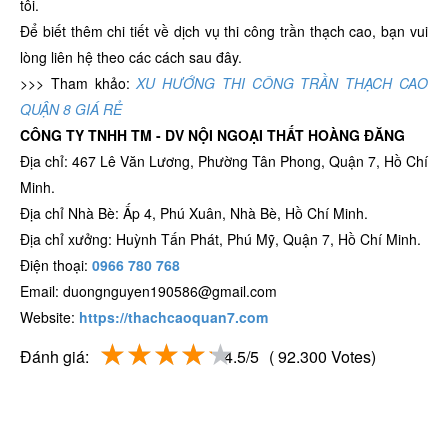
tôi.
Để biết thêm chi tiết về dịch vụ thi công trần thạch cao, bạn vui
lòng liên hệ theo các cách sau đây.
>>> Tham khảo:
XU HƯỚNG THI CÔNG TRẦN THẠCH CAO
QUẬN 8 GIÁ RẺ
CÔNG TY TNHH TM - DV NỘI NGOẠI THẤT HOÀNG ĐĂNG
Địa chỉ: 467 Lê Văn Lương, Phường Tân Phong, Quận 7, Hồ Chí
Minh.
Địa chỉ Nhà Bè: Ấp 4, Phú Xuân, Nhà Bè, Hồ Chí Minh.
Địa chỉ xưởng: Huỳnh Tấn Phát, Phú Mỹ, Quận 7, Hồ Chí Minh.
Điện thoại:
0966 780 768
Email: duongnguyen190586@gmail.com
Website:
https://thachcaoquan7.com
Đánh giá:
4.5/5
( 92.300 Votes)