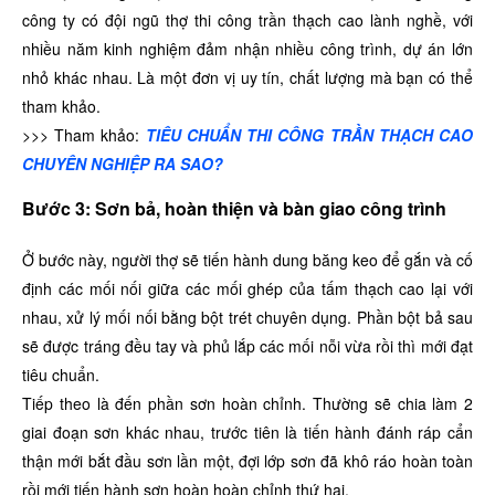
công ty có đội ngũ thợ thi công trần thạch cao lành nghề, với
nhiều năm kinh nghiệm đảm nhận nhiều công trình, dự án lớn
nhỏ khác nhau. Là một đơn vị uy tín, chất lượng mà bạn có thể
tham khảo.
>>> Tham khảo:
TIÊU CHUẨN THI CÔNG TRẦN THẠCH CAO
CHUYÊN NGHIỆP RA SAO?
Bước 3: Sơn bả, hoàn thiện và bàn giao công trình
Ở bước này, người thợ sẽ tiến hành dung băng keo để gắn và cố
định các mối nối giữa các mối ghép của tấm thạch cao lại với
nhau, xử lý mối nối bằng bột trét chuyên dụng. Phần bột bả sau
sẽ được tráng đều tay và phủ lắp các mối nỗi vừa rồi thì mới đạt
tiêu chuẩn.
Tiếp theo là đến phần sơn hoàn chỉnh. Thường sẽ chia làm 2
giai đoạn sơn khác nhau, trước tiên là tiến hành đánh ráp cẩn
thận mới bắt đầu sơn lần một, đợi lớp sơn đã khô ráo hoàn toàn
rồi mới tiến hành sơn hoàn hoàn chỉnh thứ hai.