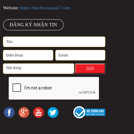
Website:
https://thachcaoquan7.com
ĐĂNG KÝ NHẬN TIN
GỬI