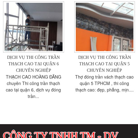
DỊCH VỤ THI CÔNG TRẦN
DỊCH VỤ THI CÔNG TRẦN
THẠCH CAO TẠI QUẬN 6
THẠCH CAO TẠI QUẬN 5
CHUYÊN NGHIỆP
CHUYÊN NGHIỆP
THẠCH CAO HOÀNG ĐĂNG
Thợ đóng trần vách thạch cao
chuyên Thi công trần thạch
quận 5 TPHCM , thi công
cao tại quận 6, dịch vụ đóng
thạch cao: đẹp, phẳng, mịn....
trần...
CÔNG TY TNHH TM - DV