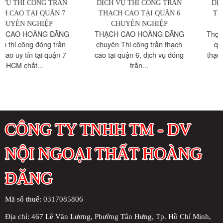
DỊCH VỤ THI CÔNG TRẦN
DỊCH VỤ THI CÔNG TRẦN
THẠCH CAO TẠI QUẬN 6
THẠCH CAO TẠI QUẬN 5
CHUYÊN NGHIỆP
CHUYÊN NGHIỆP
THẠCH CAO HOÀNG ĐĂNG
Thợ đóng trần vách thạch cao
chuyên Thi công trần thạch
quận 5 TPHCM , thi công
cao tại quận 6, dịch vụ đóng
thạch cao: đẹp, phẳng, mịn....
trần...
CÔNG TY TNHH TM - DV
NỘI NGOẠI THẤT HOÀNG
ĐĂNG
Mã số thuế: 0317085806
Địa chỉ:
467 Lê Văn Lương, Phường Tân Hưng, Tp. Hồ Chí Minh,