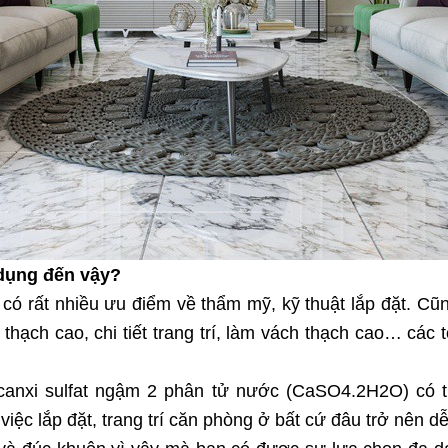
 dụng đến vậy?
ệu có rất nhiều ưu điểm về thẩm mỹ, kỹ thuật lắp đặt. 
hạch cao, chi tiết trang trí, làm vách thạch cao… cá
canxi sulfat ngậm 2 phân tử nước (CaSO4.2H2O) có t
ệc lắp đặt, trang trí căn phòng ở bất cứ đâu trở nên d