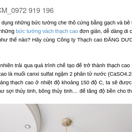
HCM_0972 919 196
sử dụng những bức tường che thô cứng bằng gạch và bê 
g những
bức tường vách thạch cao
đơn giản, dễ dàng di c
ao như thế nào? Hãy cùng Công ty Thạch cao ĐĂNG DƯ
nhiên trải qua quá trình chế tạo để trở thành thạch cao
cao là muối canxi sulfat ngậm 2 phân tử nước (CaSO4.
ng thạch cao ở nhiệt độ khoảng 150 độ C, ta sẽ đượ
như sợi thủy tinh, bông thủy tinh… để tăng độ bền cho 