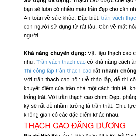
Sử dụng đa dạng:
Thạch cao được chế tạo v
bạn sẽ luôn có nhiều mẫu trần đẹp cho căn n
An toàn về sức khỏe. Đặc biệt,
trần vách thạ
con người sử dụng từ rất lâu. Còn về mặt hó
người.
Khả năng chuyên dụng:
Vật liệu thạch cao 
như.
Trần vách thạch cao
có khả năng cách âm
Thi công lắp trần thạch cao
rất nhanh chóng
Với trần thạch cao nổi: Dễ tháo lắp, dễ thi 
khuyết điểm của trần nhà một cách tinh tế, k
trống trải. Với trần thạch cao chìm: Đẹp, phẳ
kỹ sẽ rất dễ nhầm tưởng là trần thật. Chịu lự
không gian có các đặc điểm khác nhau.
THẠCH CAO ĐĂNG DƯƠNG
Địa chỉ Nhà Bè :
Ấp 4, Phú Xuân, Nhà Bè, Hồ Chí 