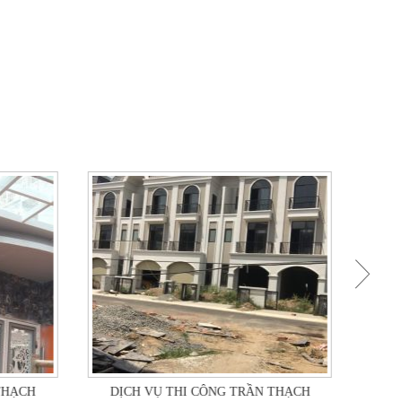
DỊ
CA
THẠC
công 
THẠCH
DỊCH VỤ THI CÔNG TRẦN THẠCH