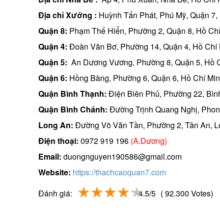
Địa chỉ Xưởng :
Huỳnh Tấn Phát, Phú Mỹ, Quận 7,
Quận 8:
Phạm Thế Hiển, Phường 2, Quận 8, Hồ Ch
Quận 4:
Đoàn Văn Bơ, Phường 14, Quận 4, Hồ Chí
Quận 5:
An Dương Vương, Phường 8, Quận 5, Hồ 
Quận 6:
Hồng Bàng, Phường 6, Quận 6, Hồ Chí Mi
Quận Bình Thạnh:
Điện Biên Phủ, Phường 22, Bìn
Quận Bình Chánh:
Đường Trịnh Quang Nghị, Phon
Long An:
Đường Võ Văn Tần, Phường 2, Tân An, L
Điện thoại:
0972 919 196
(A.Dương)
Email:
duongnguyen190586@gmail.com
Website:
https://thachcaoquan7.com
Đánh giá:
4.5/5
( 92.300 Votes)