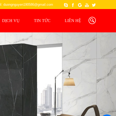
l: duongnguyen190586@gmail.com
DỊCH VỤ
TIN TỨC
LIÊN HỆ