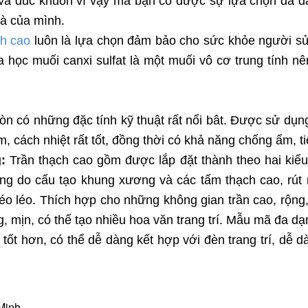
à đúc khuôn vì vậy mà bạn có được sự lựa chọn đa d
hà của mình.
ch cao
luôn là lựa chọn đảm bảo cho sức khỏe người sử 
a học muối canxi sulfat là một muối vô cơ trung tính
còn có những đặc tính kỹ thuật rất nổi bât. Được sử dụ
, cách nhiệt rất tốt, đồng thời có khả năng chống ẩm, 
:
Trần thạch cao gồm được lắp đặt thành theo hai kiểu 
công do cấu tạo khung xương và các tấm thạch cao, rút
héo léo. Thích hợp cho những không gian trần cao, rộng,
ng, mịn, có thể tạo nhiều hoa văn trang trí. Mẫu mã đa 
c tốt hơn, có thể dễ dàng kết hợp với đèn trang trí, dễ 
Minh