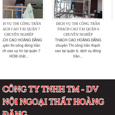
DỊCH VỤ THI CÔNG TRẦN
DỊCH VỤ THI CÔNG TRẦN
THẠCH CAO TẠI QUẬN 6
THẠCH CAO TẠI QUẬN 5
CHUYÊN NGHIỆP
CHUYÊN NGHIỆP
THẠCH CAO HOÀNG ĐĂNG
Thợ đóng trần vách thạch cao
chuyên Thi công trần thạch
quận 5 TPHCM , thi công
cao tại quận 6, dịch vụ đóng
thạch cao: đẹp, phẳng, mịn....
trần...
CÔNG TY TNHH TM - DV
NỘI NGOẠI THẤT HOÀNG
ĐĂNG