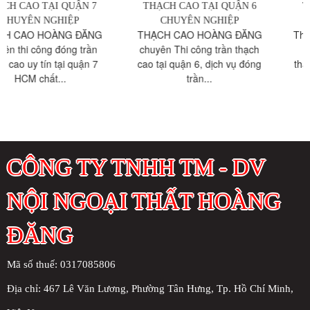
THẠCH CAO TẠI QUẬN 6
THẠCH CAO TẠI QUẬN 5
CHUYÊN NGHIỆP
CHUYÊN NGHIỆP
THẠCH CAO HOÀNG ĐĂNG
Thợ đóng trần vách thạch c
chuyên Thi công trần thạch
quận 5 TPHCM , thi công
cao tại quận 6, dịch vụ đóng
thạch cao: đẹp, phẳng, mịn..
trần...
CÔNG TY TNHH TM - DV
NỘI NGOẠI THẤT HOÀNG
ĐĂNG
Mã số thuế: 0317085806
Địa chỉ:
467 Lê Văn Lương, Phường Tân Hưng, Tp. Hồ Chí Minh,