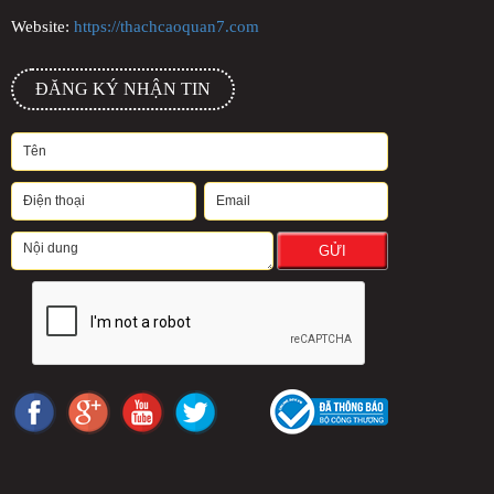
Website:
https://thachcaoquan7.com
ĐĂNG KÝ NHẬN TIN
GỬI