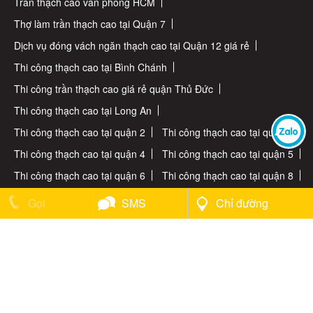
Trần thạch cao văn phòng HCM
Thợ làm trần thạch cao tại Quận 7
Dịch vụ đóng vách ngăn thạch cao tại Quận 12 giá rẻ
Thi công thạch cao tại Bình Chánh
Thi công trần thạch cao giá rẻ quận Thủ Đức
Thi công thạch cao tại Long An
Thi công thạch cao tại quận 2
Thi công thạch cao tại quận 3
Thi công thạch cao tại quận 4
Thi công thạch cao tại quận 5
Thi công thạch cao tại quận 6
Thi công thạch cao tại quận 8
Thi công thạch cao tại quận 9
Thi công thạch cao tại quận 10
Gọi
SMS
Chỉ đường
Copyright © 2018
THẠCH CAO HOÀNG ĐĂNG THẠCH CAO QUẬN 7
.
All rights reserved . Design by: Nina.vn
Đang online:
6
|
Truy cập tháng:
1469402
|
Tổng truy cập:
1469402