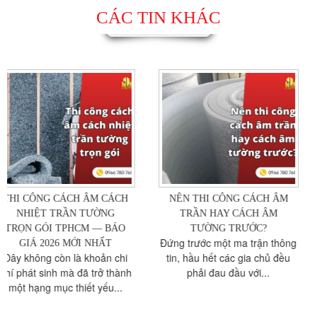
CÁC TIN KHÁC
NÊN THI CÔNG CÁCH ÂM
CÁCH NHIỆT TRẦN NHÀ
TRẦN HAY CÁCH ÂM
PHỐ VS CÁCH NHIỆT
TƯỜNG TRƯỚC?
TRẦN CHUNG CƯ
Đứng trước một ma trận thông
Liên hệ thachcaoquan7.com
tin, hầu hết các gia chủ đều
để nhận được tư vấn chi tiết
phải đau đầu với...
cách nhiệt trần nhà phố...