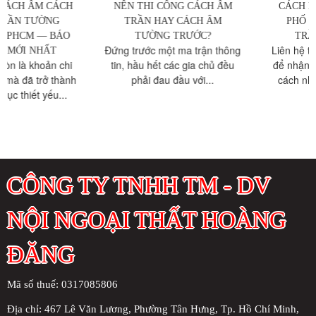
NÊN THI CÔNG CÁCH ÂM
CÁCH NHIỆT TRẦN NHÀ
TRẦN HAY CÁCH ÂM
PHỐ VS CÁCH NHIỆT
TƯỜNG TRƯỚC?
TRẦN CHUNG CƯ
Đứng trước một ma trận thông
Liên hệ thachcaoquan7.com
tin, hầu hết các gia chủ đều
để nhận được tư vấn chi tiết
phải đau đầu với...
cách nhiệt trần nhà phố...
CÔNG TY TNHH TM - DV
NỘI NGOẠI THẤT HOÀNG
ĐĂNG
Mã số thuế: 0317085806
Địa chỉ:
467 Lê Văn Lương, Phường Tân Hưng, Tp. Hồ Chí Minh,