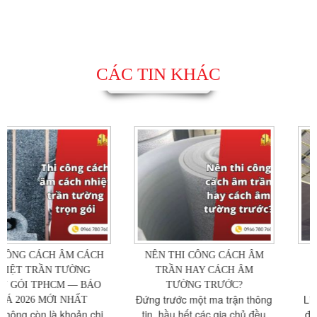
CÁC TIN KHÁC
NÊN THI CÔNG CÁCH ÂM
CÁCH NHIỆT TRẦN NHÀ
TRẦN HAY CÁCH ÂM
PHỐ VS CÁCH NHIỆT
TƯỜNG TRƯỚC?
TRẦN CHUNG CƯ
Đứng trước một ma trận thông
Liên hệ thachcaoquan7.com
tin, hầu hết các gia chủ đều
để nhận được tư vấn chi tiết