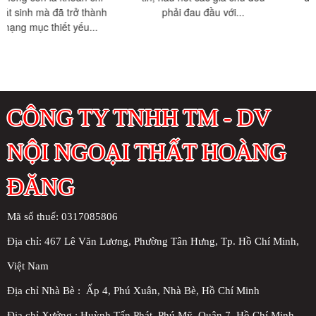
phải đau đầu với...
cách nhiệt trần nhà phố...
CÔNG TY TNHH TM - DV
NỘI NGOẠI THẤT HOÀNG
ĐĂNG
Mã số thuế: 0317085806
Địa chỉ:
467 Lê Văn Lương, Phường Tân Hưng, Tp. Hồ Chí Minh,
Việt Nam
Địa chỉ Nhà Bè : Ấp 4, Phú Xuân, Nhà Bè, Hồ Chí Minh
Địa chỉ Xưởng : Huỳnh Tấn Phát, Phú Mỹ, Quận 7, Hồ Chí Minh